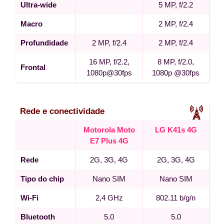
Ultra-wide
5 MP, f/2.2
Macro
2 MP, f/2.4
Profundidade
2 MP, f/2.4
2 MP, f/2.4
16 MP, f/2.2,
8 MP, f/2.0,
Frontal
1080p@30fps
1080p @30fps
Rede e conectividade
Motorola Moto
LG K41s 4G
E7 Plus 4G
Rede
2G, 3G, 4G
2G, 3G, 4G
Tipo do chip
Nano SIM
Nano SIM
Wi-Fi
2,4 GHz
802.11 b/g/n
Bluetooth
5.0
5.0