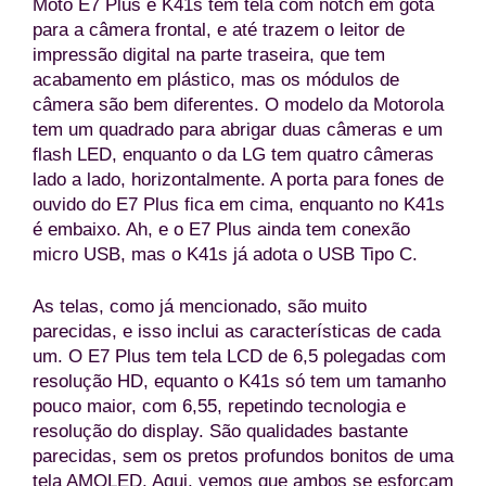
Moto E7 Plus e K41s têm tela com notch em gota
para a câmera frontal, e até trazem o leitor de
impressão digital na parte traseira, que tem
acabamento em plástico, mas os módulos de
câmera são bem diferentes. O modelo da Motorola
tem um quadrado para abrigar duas câmeras e um
flash LED, enquanto o da LG tem quatro câmeras
lado a lado, horizontalmente. A porta para fones de
ouvido do E7 Plus fica em cima, enquanto no K41s
é embaixo. Ah, e o E7 Plus ainda tem conexão
micro USB, mas o K41s já adota o USB Tipo C.
As telas, como já mencionado, são muito
parecidas, e isso inclui as características de cada
um. O E7 Plus tem tela LCD de 6,5 polegadas com
resolução HD, equanto o K41s só tem um tamanho
pouco maior, com 6,55, repetindo tecnologia e
resolução do display. São qualidades bastante
parecidas, sem os pretos profundos bonitos de uma
tela AMOLED. Aqui, vemos que ambos se esforçam