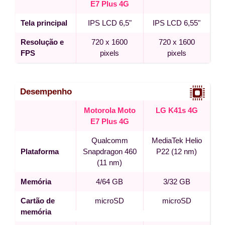
E7 Plus 4G
Tela principal
IPS LCD 6,5"
IPS LCD 6,55"
Resolução e
720 x 1600
720 x 1600
FPS
pixels
pixels
Desempenho
Motorola Moto
LG K41s 4G
E7 Plus 4G
Qualcomm
MediaTek Helio
Plataforma
Snapdragon 460
P22 (12 nm)
(11 nm)
Memória
4/64 GB
3/32 GB
Cartão de
microSD
microSD
memória