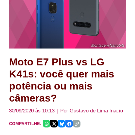
Montagem Nanobits
Moto E7 Plus vs LG
K41s: você quer mais
potência ou mais
câmeras?
30/09/2020 às 10:13
Por
Gustavo de Lima Inacio
COMPARTILHE: