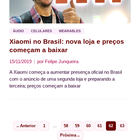
ÁUDIO
CELULARES
WEARABLES
Xiaomi no Brasil: nova loja e preços
começam a baixar
15/11/2019
por
Felipe Junqueira
A Xiaomi começa a aumentar presença oficial no Brasil
com o anúncio de uma segunda loja e preparando a
terceira; preços começam a baixar
←
Anterior
1
…
58
59
60
61
62
63
Page
Page
Page
Page
Page
Page
Page
Próxima
→