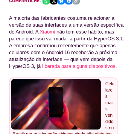
COMPARTILHE:
A maioria das fabricantes costuma relacionar a
versão de suas interfaces a uma versão específica
do Android. A
Xiaomi
não tem esse hábito, mas
parece que isso vai mudar a partir da HyperOS 3.1.
A empresa confirmou recentemente que apenas
celulares com o Android 16 receberão a próxima
atualização da interface — que vem depois da
HyperOS 3, já
liberada para alguns dispositivos
.
Celu
lare
s
mai
s
ven
dido
s no
Brasil: por que invasão chinesa ainda não afeta top