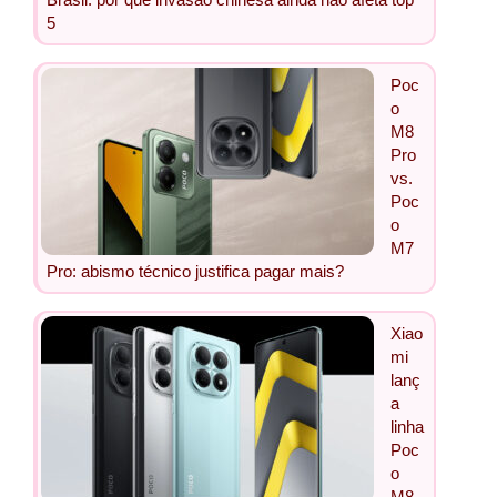
5
Poc
o
M8
Pro
vs.
Poc
o
M7
Pro: abismo técnico justifica pagar mais?
Xiao
mi
lanç
a
linha
Poc
o
M8