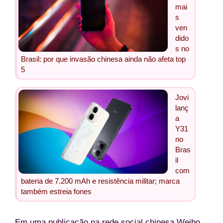
mai
s
ven
dido
s no
Brasil: por que invasão chinesa ainda não afeta top
5
Jovi
lanç
a
Y31
no
Bras
il
com
bateria de 7.200 mAh e resistência militar; marca
também estreia fones
Em uma publicação na rede social chinesa Weibo,