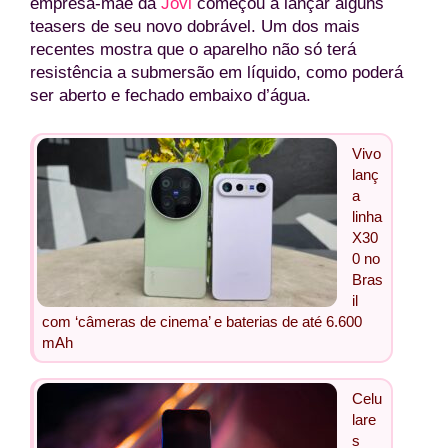
empresa-mãe da
Jovi
começou a lançar alguns
teasers de seu novo dobrável. Um dos mais
recentes mostra que o aparelho não só terá
resistência a submersão em líquido, como poderá
ser aberto e fechado embaixo d’água.
Vivo
lanç
a
linha
X30
0 no
Bras
il
com ‘câmeras de cinema’ e baterias de até 6.600
mAh
Celu
lare
s