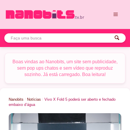
Pular
para
o
conteúdo
Menu
Boas vindas ao Nanobits, um site sem publicidade,
sem pop ups chatos e sem vídeo que reproduz
sozinho. Já está carregado. Boa leitura!
Nanobits
/
Notícias
/
Vivo X Fold 5 poderá ser aberto e fechado
embaixo d’água