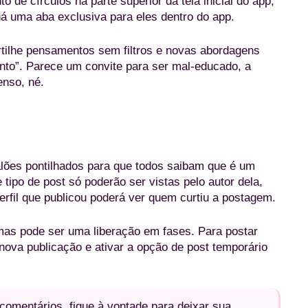
 de círculos na parte superior da tela inicial do app,
á uma aba exclusiva para eles dentro do app.
rtilhe pensamentos sem filtros e novas abordagens
to”. Parece um convite para ser mal-educado, a
nso, né.
fazer nova publicação temporária no Threads (Captura de tela/Nanobits
lões pontilhados para que todos saibam que é um
tipo de post só poderão ser vistas pelo autor dela,
fil que publicou poderá ver quem curtiu a postagem.
mas pode ser uma liberação em fases. Para postar
nova publicação e ativar a opção de post temporário
omentários, fique à vontade para deixar sua