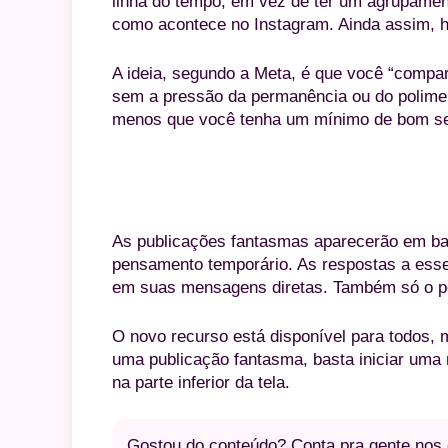
linha do tempo, em vez de ter um agrupamento
como acontece no Instagram. Ainda assim, h
A ideia, segundo a Meta, é que você “compa
sem a pressão da permanência ou do polimen
menos que você tenha um mínimo de bom se
Tela para 
As publicações fantasmas aparecerão em ba
pensamento temporário. As respostas a esse 
em suas mensagens diretas. Também só o per
O novo recurso está disponível para todos, 
uma publicação fantasma, basta iniciar uma 
na parte inferior da tela.
Gostou do conteúdo? Conta pra gente nos c