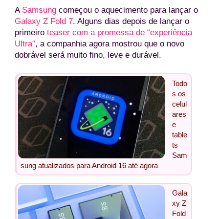
A
Samsung
começou o aquecimento para lançar o
Galaxy Z Fold 7
. Alguns dias depois de lançar o
primeiro
teaser com a promessa de “experiência
Ultra”
, a companhia agora mostrou que o novo
dobrável será muito fino, leve e durável.
Todo
s os
celul
ares
e
table
ts
Sam
sung atualizados para Android 16 até agora
Gala
xy Z
Fold