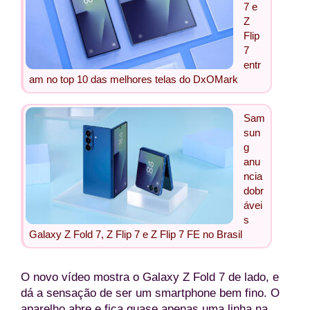
7 e
Z
Flip
7
entr
am no top 10 das melhores telas do DxOMark
Sam
sun
g
anu
ncia
dobr
ávei
s
Galaxy Z Fold 7, Z Flip 7 e Z Flip 7 FE no Brasil
O novo vídeo mostra o Galaxy Z Fold 7 de lado, e
dá a sensação de ser um smartphone bem fino. O
aparelho abre e fica quase apenas uma linha na