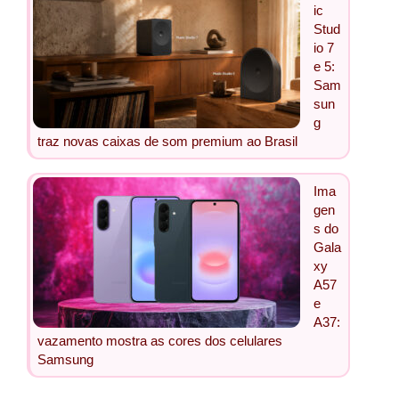
ic
Stud
io 7
e 5:
Sam
sun
g
traz novas caixas de som premium ao Brasil
Ima
gen
s do
Gala
xy
A57
e
A37:
vazamento mostra as cores dos celulares
Samsung