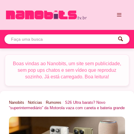
Pular
para
o
conteúdo
Menu
Boas vindas ao Nanobits, um site sem publicidade,
sem pop ups chatos e sem vídeo que reproduz
sozinho. Já está carregado. Boa leitura!
Nanobits
/
Notícias
/
Rumores
/
S26 Ultra barato? Novo
“superintermediário” da Motorola vaza com caneta e bateria grande