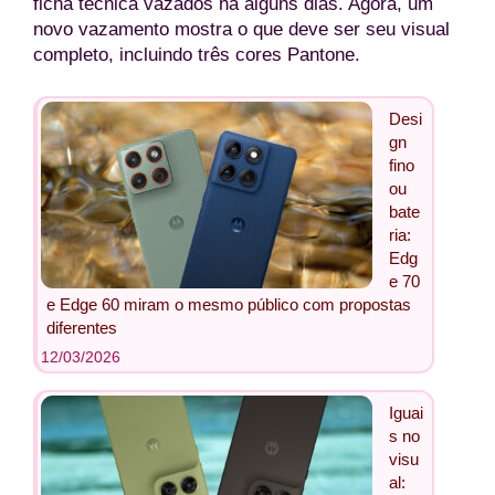
ficha técnica vazados há alguns dias. Agora, um
novo vazamento mostra o que deve ser seu visual
completo, incluindo três cores Pantone.
Desi
gn
fino
ou
bate
ria:
Edg
e 70
e Edge 60 miram o mesmo público com propostas
diferentes
12/03/2026
Iguai
s no
visu
al: