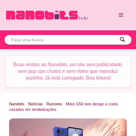
Pular
para
o
conteúdo
Menu
Boas vindas ao Nanobits, um site sem publicidade,
sem pop ups chatos e sem vídeo que reproduz
sozinho. Já está carregado. Boa leitura!
Nanobits
/
Notícias
/
Rumores
/
Moto G56 tem design e cores
vazados em renderizações