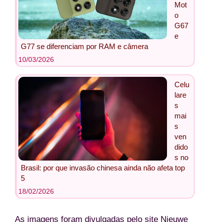
Mot
o
G67
e
G77 se diferenciam por RAM e câmera
10/03/2026
Celu
lare
s
mai
s
ven
dido
s no
Brasil: por que invasão chinesa ainda não afeta top
5
18/02/2026
As imagens foram divulgadas pelo site Nieuwe