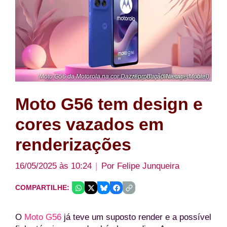
Moto G56 da Motorola na cor Dazzling Blue (Montagem sobre reprodução/Nieuwe Mobiel)
Moto G56 tem design e
cores vazados em
renderizações
16/05/2025 às 10:24
Por
Felipe Junqueira
COMPARTILHE:
O
Moto G56
já teve um suposto render e a possível