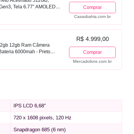
reto Acetinado 512GB,
Gen3, Tela 6.77” AMOLED
Comprar
, Android 15 e IP69
Casasbahia.com.br
R$ 4.999,00
512gb 12gb Ram Câmera
ateria 6000mah - Preto
Comprar
Mercadolivre.com.br
IPS LCD 6,68″
720 x 1608 pixels, 120 Hz
Snapdragon 685 (6 nm)