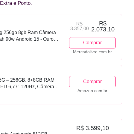
Extra e Ponto.
R$
R$
3.357,00
2.073,10
 5g 256gb 8gb Ram Câmera
h 90w Android 15 - Ouro
Comprar
Mercadolivre.com.br
 5G – 256GB, 8+8GB RAM,
Comprar
LED 6,77" 120Hz, Câmera
Amazon.com.br
ria 6500mAh com
R$ 3.599,10