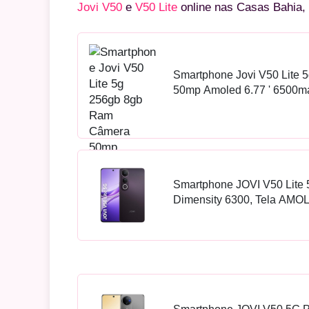
Jovi V50
e
V50 Lite
online nas Casas Bahia, 
Smartphone Jovi V50 Lite
50mp Amoled 6.77 ' 6500ma
Titânio
Smartphone JOVI V50 Lite
Dimensity 6300, Tela AMO
50MP + Selfie 32MP, Bate
Carregamento 90W,...