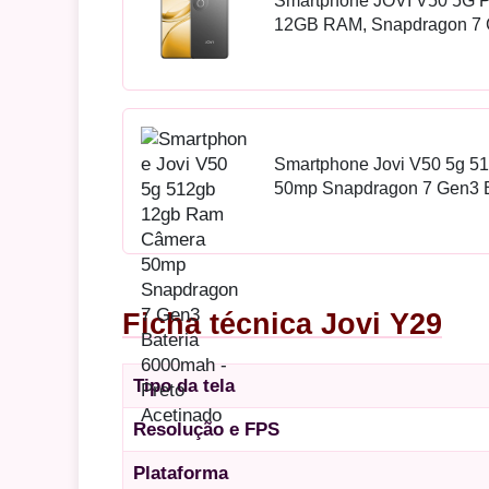
Smartphone JOVI V50 5G P
12GB RAM, Snapdragon 7 
120Hz, Câmera Dupla 50MP
Smartphone Jovi V50 5g 
50mp Snapdragon 7 Gen3 B
Acetinado
Ficha técnica Jovi Y29
Tipo da tela
Resolução e FPS
Plataforma