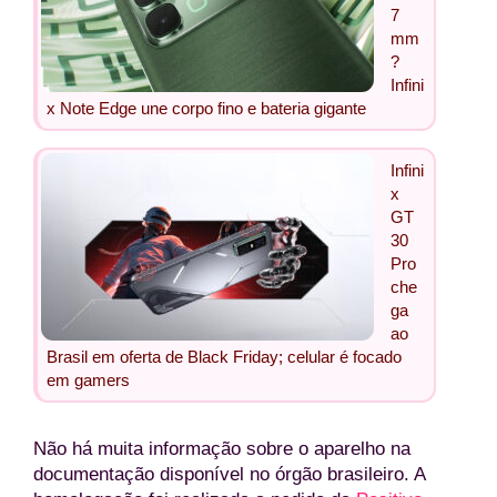
7
mm
?
Infini
x Note Edge une corpo fino e bateria gigante
Infini
x
GT
30
Pro
che
ga
ao
Brasil em oferta de Black Friday; celular é focado
em gamers
Não há muita informação sobre o aparelho na
documentação disponível no órgão brasileiro. A