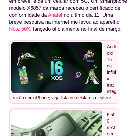
em breve, e de um celular com 5G. Um smartphone
modelo X6857 da marca recebeu o certificado de
conformidade da
Anatel
no último dia 11. Uma
breve pesquisa na internet me levou ao aparelho
Note 50X
, lançado oficialmente no final de março.
Andr
oid
16
da
Infini
x
traz
integ
ração com iPhone; veja lista de celulares elegíveis
6.50
0
mAh
em