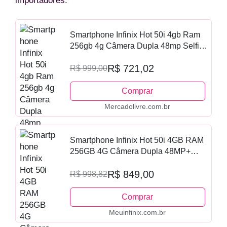
importadores.
Smartphone Infinix Hot 50i 4gb Ram
256gb 4g Câmera Dupla 48mp Selfie
8mp 5000mah 6,7 120hz Preto
R$ 721,02
Obsidiana
R$ 999,00
Comprar
Mercadolivre.com.br
Smartphone Infinix Hot 50i 4GB RAM
256GB 4G Câmera Dupla 48MP+
Selfie 8MP NFC 5000mAh 6,7"
R$ 849,00
120Hz - Preto Obsidiana
R$ 998,82
Comprar
Meuinfinix.com.br