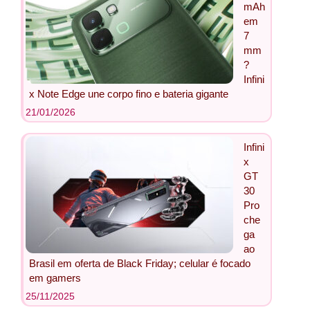
mAh
em
7
mm
?
Infini
x Note Edge une corpo fino e bateria gigante
21/01/2026
Infini
x
GT
30
Pro
che
ga
ao
Brasil em oferta de Black Friday; celular é focado
em gamers
25/11/2025