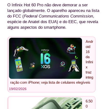
O Infinix Hot 60 Pro não deve demorar a ser
lançado globalmente. O aparelho apareceu na lista
do FCC (
Federal Communications Commission
,
espécie de Anatel dos EUA) e do EEC, que revela
alguns aspectos do smartphone.
Andr
oid
16
da
Infini
x
traz
integ
ração com iPhone; veja lista de celulares elegíveis
19/02/2026
6.50
0