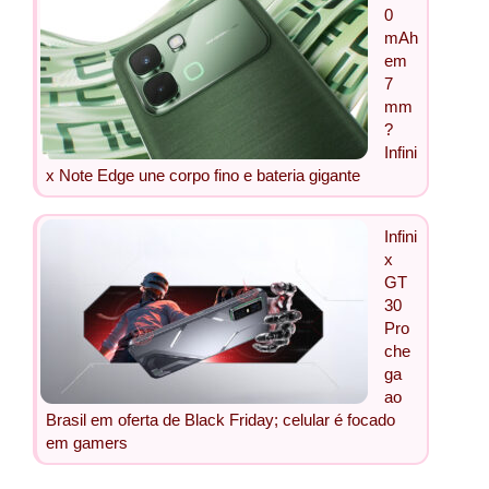
0
mAh
em
7
mm
?
Infini
x Note Edge une corpo fino e bateria gigante
Infini
x
GT
30
Pro
che
ga
ao
Brasil em oferta de Black Friday; celular é focado
em gamers