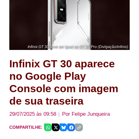
Infinix GT 30 deve ser igual ao GT 30 Pro (Divlgação/infinix)
Infinix GT 30 aparece
no Google Play
Console com imagem
de sua traseira
29/07/2025 às 09:58
Por
Felipe Junqueira
COMPARTILHE: