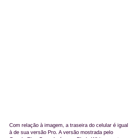
Traseira do Infinix GT 30 no Google Play Cons
(Reprodução/The Tech Outlo
Com relação à imagem, a traseira do celular é igual
à de sua versão Pro. A versão mostrada pelo