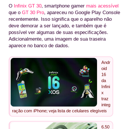
O
Infinix GT 30
, smartphone gamer
mais acessível
que o
GT 30 Pro
, apareceu no Google Play Console
recentemente. Isso significa que o aparelho não
deve demorar a ser lançado, e também que é
possível ver algumas de suas especificações.
Adicionalmente, uma imagem de sua traseira
aparece no banco de dados.
Andr
oid
16
da
Infini
x
traz
integ
ração com iPhone; veja lista de celulares elegíveis
6.50