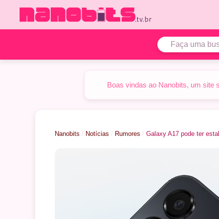
Pular
para
o
conteúdo
Boas vindas ao Nanobits, um site 
Nanobits
/
Notícias
/
Rumores
/
Galaxy A17 pode ter esta