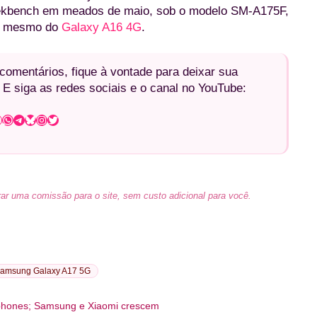
eekbench em meados de maio, sob o modelo SM-A175F,
 o mesmo do
Galaxy A16 4G
.
omentários, fique à vontade para deixar sua
 E siga as redes sociais e o canal no YouTube:
WhatsApp
Telegram
Bluesky
Instagram
Twitter
ar uma comissão para o site, sem custo adicional para você.
amsung Galaxy A17 5G
phones; Samsung e Xiaomi crescem