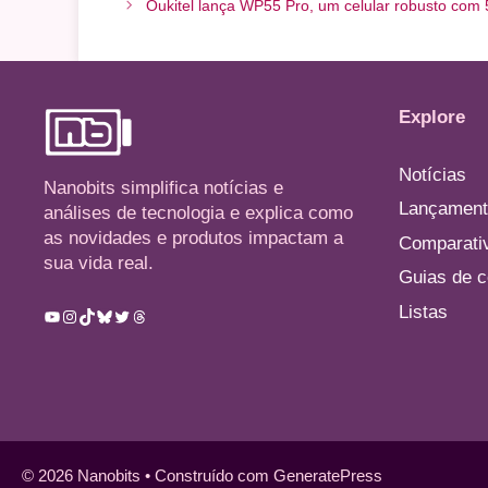
Oukitel lança WP55 Pro, um celular robusto com
Explore
Notícias
Nanobits simplifica notícias e
Lançament
análises de tecnologia e explica como
as novidades e produtos impactam a
Comparati
sua vida real.
Guias de 
Listas
Youtube
Instagram
TikTok
Bluesky
Twitter
Threads
© 2026 Nanobits
• Construído com
GeneratePress