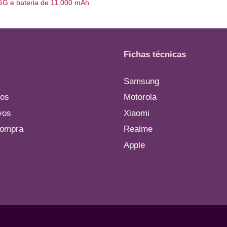
 5G e bateria de 11.000 mAh
Fichas técnicas
Samsung
os
Motorola
vos
Xiaomi
compra
Realme
Apple