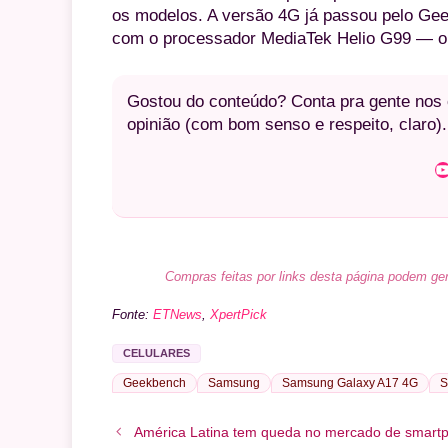
os modelos. A versão 4G já passou pelo G
com o processador MediaTek Helio G99 —
Gostou do conteúdo? Conta pra gente nos c
opinião (com bom senso e respeito, claro).
Youtube
Compras feitas por links desta página podem ger
Fonte:
ETNews
,
XpertPick
CELULARES
Geekbench
Samsung
Samsung Galaxy A17 4G
S
América Latina tem queda no mercado de smart