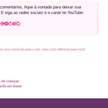
omentários, fique à vontade para deixar sua
 E siga as redes sociais e o canal no YouTube:
WhatsApp
Telegram
Bluesky
Instagram
Twitter
ar uma comissão para o site, sem custo adicional para você.
 de crianças
erfis em breve