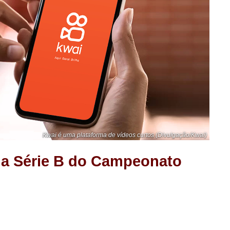
Kwai é uma plataforma de vídeos curtos (Divulgação/Kwai)
 da Série B do Campeonato