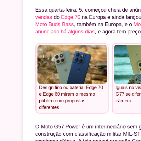
Essa quarta-feira, 5, começou cheia de anú
vendas
do
Edge 70
na Europa e ainda lançou
Moto Buds Bass
, também na Europa, e o
Mo
anunciado há alguns dias
, e agora tem preço
Design fino ou bateria: Edge 70
Iguais no vi
e Edge 60 miram o mesmo
G77 se dife
público com propostas
câmera
diferentes
O Moto G57 Power é um intermediário sem gr
construção com classificação militar MIL-STD