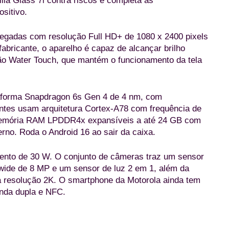
illa Glass 7i contra riscos e completa as
ositivo.
legadas com resolução Full HD+ de 1080 x 2400 pixels
abricante, o aparelho é capaz de alcançar brilho
ção Water Touch, que mantém o funcionamento da tela
taforma Snapdragon 6s Gen 4 de 4 nm, com
entes usam arquitetura Cortex-A78 com frequência de
 memória RAM LPDDR4x expansíveis a até 24 GB com
o. Roda o Android 16 ao sair da caixa.
ento de 30 W. O conjunto de câmeras traz um sensor
awide de 8 MP e um sensor de luz 2 em 1, além da
 à resolução 2K. O smartphone da Motorola ainda tem
anda dupla e NFC.
Moto G57 Power Fluidity (Divulgação/Motorola