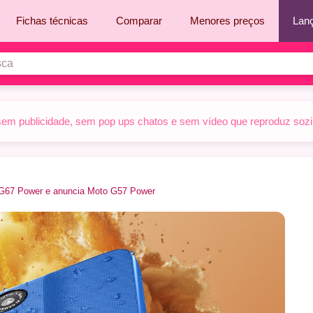
Fichas técnicas
Comparar
Menores preços
Lan
sem publicidade, sem pop ups chatos e sem vídeo que reproduz sozinh
o G67 Power e anuncia Moto G57 Power