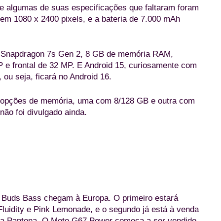
 e algumas de suas especificações que faltaram foram
tem 1080 x 2400 pixels, e a bateria de 7.000 mAh
do: Snapdragon 7s Gen 2, 8 GB de memória RAM,
P e frontal de 32 MP. E Android 15, curiosamente com
ou seja, ficará no Android 16.
s opções de memória, uma com 8/128 GB e outra com
não foi divulgado ainda.
Moto G67 Power Parachute Purple (Divulgação/Motorola
 Buds Bass chegam à Europa. O primeiro estará
luidity e Pink Lemonade, e o segundo já está à venda
da Pantona. O Moto G67 Power começa a ser vendido