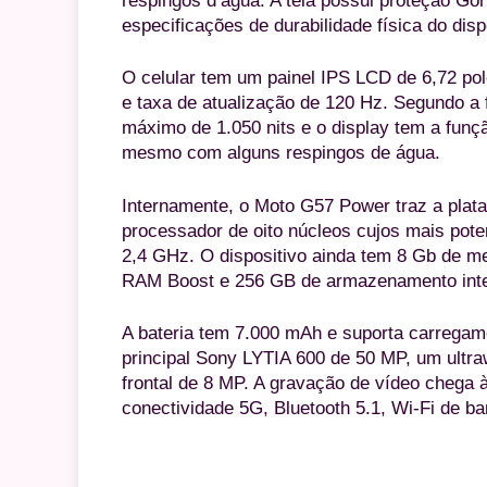
respingos d’água. A tela possui proteção Gor
especificações de durabilidade física do disp
O celular tem um painel IPS LCD de 6,72 po
e taxa de atualização de 120 Hz. Segundo a f
máximo de 1.050 nits e o display tem a fun
mesmo com alguns respingos de água.
Internamente, o Moto G57 Power traz a pla
processador de oito núcleos cujos mais pot
2,4 GHz. O dispositivo ainda tem 8 Gb de
RAM Boost e 256 GB de armazenamento intern
A bateria tem 7.000 mAh e suporta carregam
principal Sony LYTIA 600 de 50 MP, um ultr
frontal de 8 MP. A gravação de vídeo chega
conectividade 5G, Bluetooth 5.1, Wi-Fi de b