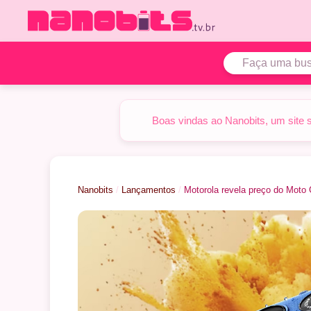
Pular
para
o
conteúdo
Boas vindas ao Nanobits, um site 
Nanobits
/
Lançamentos
/
Motorola revela preço do Mot