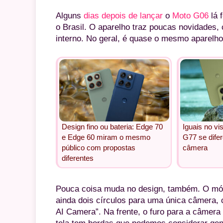
Alguns
dias depois de lançar
o
Moto G06
lá 
o Brasil. O aparelho traz poucas novidades
interno. No geral, é quase o mesmo aparelh
Design fino ou bateria: Edge 70
Iguais no vi
e Edge 60 miram o mesmo
G77 se dife
público com propostas
câmera
diferentes
Pouca coisa muda no design, também. O mód
ainda dois círculos para uma única câmera, 
AI Camera”. Na frente, o furo para a câmera 