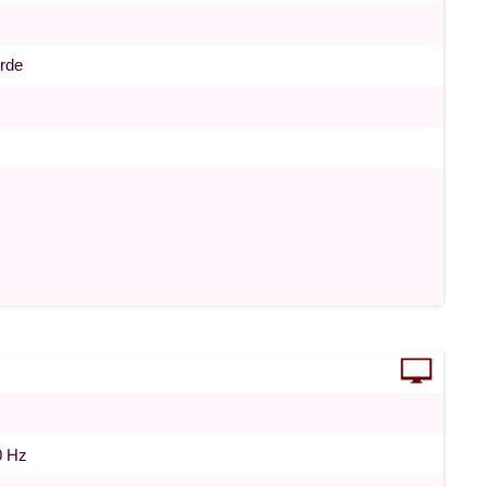
erde
0 Hz