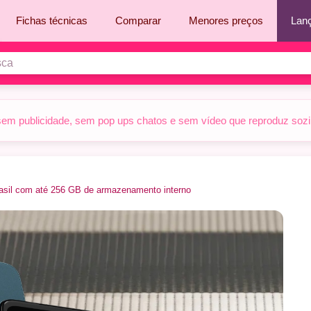
Fichas técnicas
Comparar
Menores preços
Lan
sem publicidade, sem pop ups chatos e sem vídeo que reproduz sozinh
asil com até 256 GB de armazenamento interno