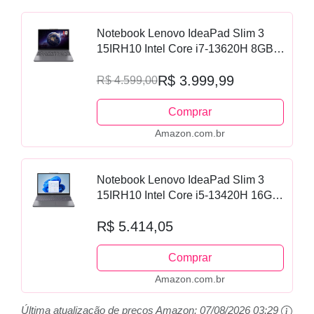
Notebook Lenovo IdeaPad Slim 3
15IRH10 Intel Core i7-13620H 8GB
512GB SSD Windows 11 15.3" -
R$ 3.999,99
83NS0004BR Luna Grey
R$ 4.599,00
Comprar
Amazon.com.br
Notebook Lenovo IdeaPad Slim 3
15IRH10 Intel Core i5-13420H 16GB
512GB SSD Windows 11 15.3" -
R$ 5.414,05
83NS0001BR Luna Grey
Comprar
Amazon.com.br
Última atualização de preços Amazon:
07/08/2026 03:29