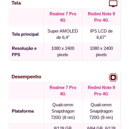
Tela
Realme 7 Pro
Redmi Note 9
4G
Pro 4G
Super AMOLED
IPS LCD de
Tela principal
de 6,4"
6,67"
Resolução e
1080 x 2400
1080 x 2400
FPS
pixels
pixels
Desempenho
Realme 7 Pro
Redmi Note 9
4G
Pro 4G
Qualcomm
Qualcomm
Plataforma
Snapdragon
Snapdragon
720G (8 nm)
720G (8 nm)
8/128 GB
6/64 GB, 6/128