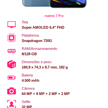
realme 7 Pro
Tela
Super AMOLED 6,4" FHD
Plataforma
Snapdragon 720G
RAM/Armazenamento
8/128 GB
Dimensões e peso
160,9 x 74,3 x 8,7 mm, 182 g
Bateria
4.500 mAh
Câmera
64 MP + 8 MP + 2 MP + 2 MP
Selfie
32 MP