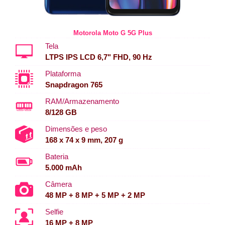
Motorola Moto G 5G Plus
Tela
LTPS IPS LCD 6,7" FHD, 90 Hz
Plataforma
Snapdragon 765
RAM/Armazenamento
8/128 GB
Dimensões e peso
168 x 74 x 9 mm, 207 g
Bateria
5.000 mAh
Câmera
48 MP + 8 MP + 5 MP + 2 MP
Selfie
16 MP + 8 MP