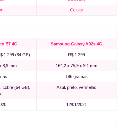
ar
Celular
to E7 4G
Samsung Galaxy A02s 4G
R$ 1.299 (64 GB)
R$ 1.399
 x 8,9 mm
164,2 x 75,9 x 9,1 mm
amas
196 gramas
, cobre (64 GB),
Azul, preto, vermelho
a
2020
12/01/2021