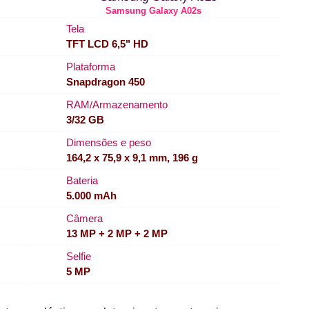
Samsung Galaxy A02s
Tela
TFT LCD 6,5" HD
Plataforma
Snapdragon 450
RAM/Armazenamento
3/32 GB
Dimensões e peso
164,2 x 75,9 x 9,1 mm, 196 g
Bateria
5.000 mAh
Câmera
13 MP + 2 MP + 2 MP
Selfie
5 MP