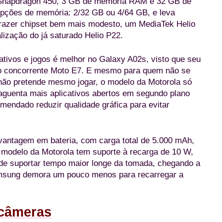
apdragon 450, 3 GB de memória RAM e 32 GB de
pções de memória: 2/32 GB ou 4/64 GB, e leva
razer chipset bem mais modesto, um MediaTek Helio
ização do já saturado Helio P22.
tivos e jogos é melhor no Galaxy A02s, visto que seu
do concorrente Moto E7. E mesmo para quem não se
 não pretende mesmo jogar, o modelo da Motorola só
guenta mais aplicativos abertos em segundo plano
mendado reduzir qualidade gráfica para evitar
ntagem em bateria, com carga total de 5.000 mAh,
 modelo da Motorola tem suporte à recarga de 10 W,
de suportar tempo maior longe da tomada, chegando a
Samsung demora um pouco menos para recarregar a
 câmeras