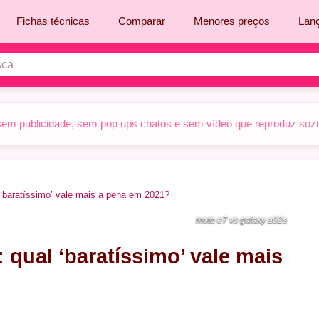
Fichas técnicas
Comparar
Menores preços
Lan
sem publicidade, sem pop ups chatos e sem vídeo que reproduz sozinh
‘baratíssimo’ vale mais a pena em 2021?
moto e7 vs galaxy a02s
 qual ‘baratíssimo’ vale mais