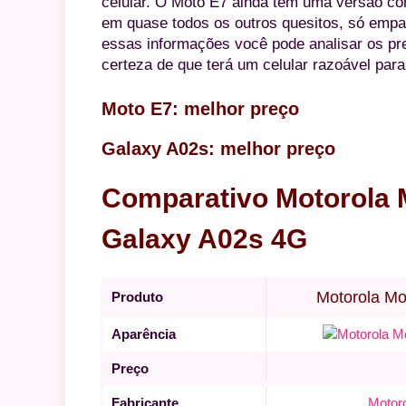
celular. O Moto E7 ainda tem uma versão 
em quase todos os outros quesitos, só empat
essas informações você pode analisar os pr
certeza de que terá um celular razoável par
Moto E7: melhor preço
Galaxy A02s: melhor preço
Comparativo Motorola
Galaxy A02s 4G
Motorola Mo
Produto
Aparência
Preço
Fabricante
Motor