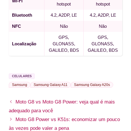
Wi-Fi
hotspot
hotspot
Bluetooth
4.2, A2DP, LE
4.2, A2DP, LE
NFC
Não
Não
GPS,
GPS,
Localização
GLONASS,
GLONASS,
GALILEO, BDS
GALILEO, BDS
CELULARES
Samsung
Samsung Galaxy A11
Samsung Galaxy A20s
Moto G8 vs Moto G8 Power: veja qual é mais
adequado para você
Moto G8 Power vs K51s: economizar um pouco
às vezes pode valer a pena