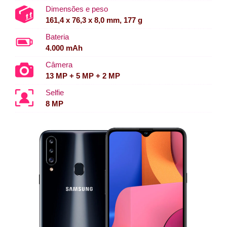
Dimensões e peso
161,4 x 76,3 x 8,0 mm, 177 g
Bateria
4.000 mAh
Câmera
13 MP + 5 MP + 2 MP
Selfie
8 MP