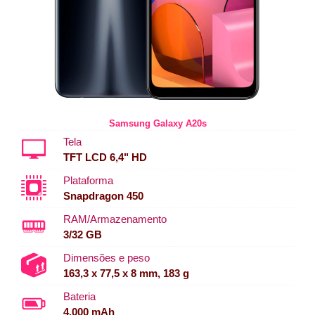
Samsung Galaxy A20s
Tela
TFT LCD 6,4" HD
Plataforma
Snapdragon 450
RAM/Armazenamento
3/32 GB
Dimensões e peso
163,3 x 77,5 x 8 mm, 183 g
Bateria
4.000 mAh