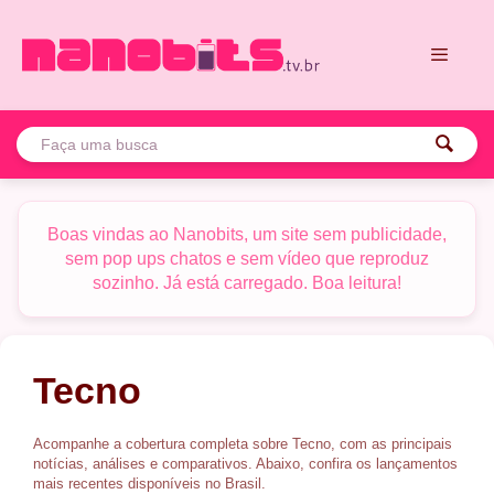
Pular
para
o
conteúdo
Menu
Boas vindas ao Nanobits, um site sem publicidade,
sem pop ups chatos e sem vídeo que reproduz
sozinho. Já está carregado. Boa leitura!
Tela:
AMOLED 6,78" FHD+, 120 Hz
Tela:
AMOLED 6,78" 1,5K, 144 Hz
Plataforma:
Helio G100 Ultimate
Plataforma:
Dimensity 6400
RAM/Armazenamento:
8/128 G
RAM/Armazenamento:
8/256 GB
Dimensões e peso:
168,8 x 76,6 x 9,3 mm
Tecno
Dimensões e peso:
164,2 x 75,9 x 6 mm, 156 g
Bateria:
7.000 mAh
Bateria:
5.160 mAh
Câmera:
108 MP + 2 MP
Câmera:
50 MP + 2 MP
Selfie:
8 MP
Acompanhe a cobertura completa sobre Tecno, com as principais
Selfie:
13 MP
notícias, análises e comparativos. Abaixo, confira os lançamentos
Ver mais →
mais recentes disponíveis no Brasil.
Ver mais →