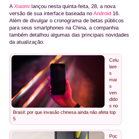
A
Xiaomi
lançou nesta quinta-feita, 28, a nova
versão de sua interface baseada no
Android
16.
Além de divulgar o cronograma de betas públicos
para seus smartphones na China, a companhia
também detalhou algumas das principais novidades
da atualização.
Celu
lare
s
mai
s
ven
dido
s no
Brasil: por que invasão chinesa ainda não afeta top
5
Poc