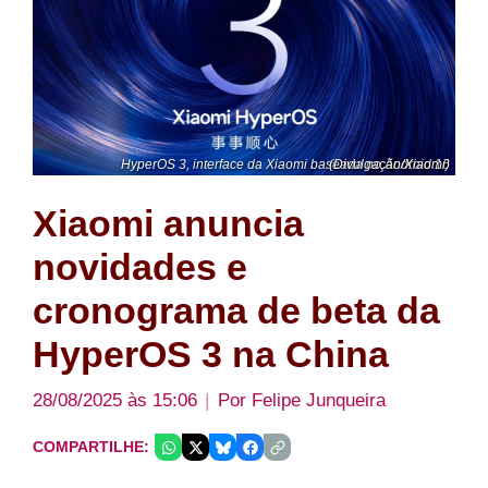
HyperOS 3, interface da Xiaomi baseada no Android 16 (Divulgação/Xiaomi)
Xiaomi anuncia
novidades e
cronograma de beta da
HyperOS 3 na China
28/08/2025 às 15:06
Por
Felipe Junqueira
COMPARTILHE: