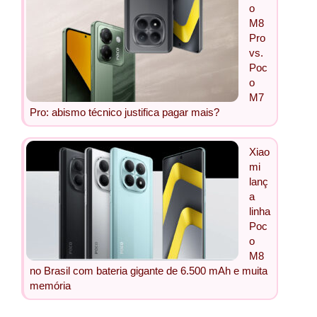
o
M8
Pro
vs.
Poc
o
M7
Pro: abismo técnico justifica pagar mais?
Xiao
mi
lanç
a
linha
Poc
o
M8
no Brasil com bateria gigante de 6.500 mAh e muita
memória