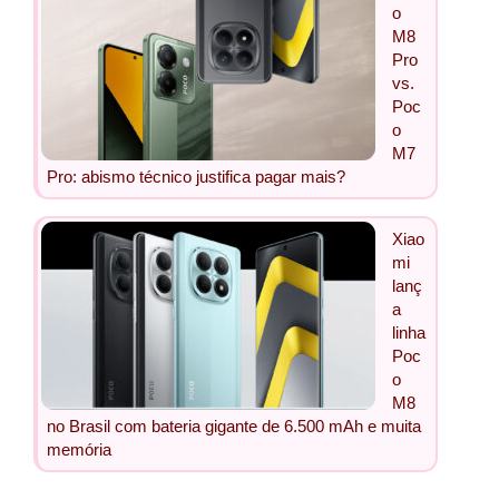
o
M8
Pro
vs.
Poc
o
M7
Pro: abismo técnico justifica pagar mais?
Xiao
mi
lanç
a
linha
Poc
o
M8
no Brasil com bateria gigante de 6.500 mAh e muita
memória