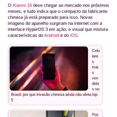
O
Xiaomi 16
deve chegar ao mercado nos próximos
meses, e tudo indica que o compacto da fabricante
chinesa já está preparado para isso. Novas
imagens do aparelho surgiram na internet com a
interface HyperOS 3 em ação, e visual que mistura
características do
Android
e do
iOS
.
Celu
lare
s
mai
s
ven
dido
s no
Brasil: por que invasão chinesa ainda não afeta top
5
Poc