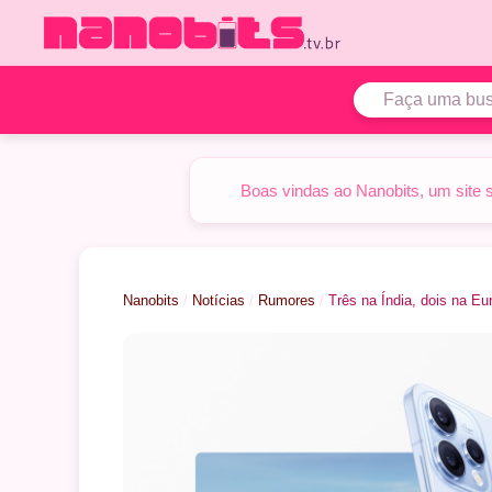
Pular
para
o
conteúdo
Boas vindas ao Nanobits, um site 
Nanobits
/
Notícias
/
Rumores
/
Três na Índia, dois na Eu