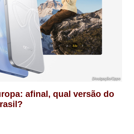
Divulgação/Oppo
uropa: afinal, qual versão do
asil?