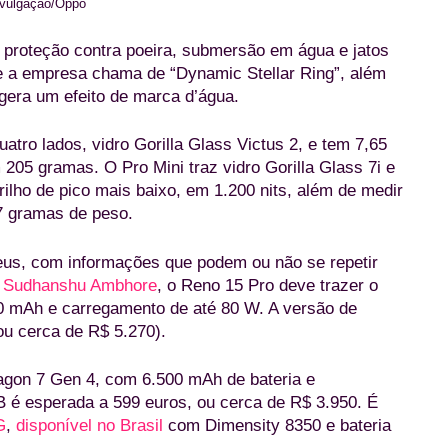
vulgação/Oppo
 proteção contra poeira, submersão em água e jatos
e a empresa chama de “Dynamic Stellar Ring”, além
 gera um efeito de marca d’água.
atro lados, vidro Gorilla Glass Victus 2, e tem 7,65
5 gramas. O Pro Mini traz vidro Gorilla Glass 7i e
lho de pico mais baixo, em 1.200 nits, além de medir
7 gramas de peso.
us, com informações que podem ou não se repetir
m Sudhanshu Ambhore
, o Reno 15 Pro deve trazer o
0 mAh e carregamento de até 80 W. A versão de
ou cerca de R$ 5.270).
agon 7 Gen 4, com 6.500 mAh de bateria e
 é esperada a 599 euros, ou cerca de R$ 3.950. É
G
,
disponível no Brasil
com Dimensity 8350 e bateria