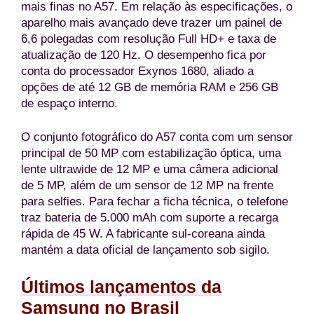
mais finas no A57. Em relação às especificações, o
aparelho mais avançado deve trazer um painel de
6,6 polegadas com resolução Full HD+ e taxa de
atualização de 120 Hz. O desempenho fica por
conta do processador Exynos 1680, aliado a
opções de até 12 GB de memória RAM e 256 GB
de espaço interno.
O conjunto fotográfico do A57 conta com um sensor
principal de 50 MP com estabilização óptica, uma
Tela:
AMOLED Dinâmica 2x 7,6" QXGA+, 120 Hz + AMOLED Dinâmica 2X 5,5" FHD+, 120 Hz
Tela:
AMOLED Dinâmica 2x 8" QXGA+, 120 Hz + AMOLED Dinâmica 2X 6,5" FHD+, 120 Hz
lente ultrawide de 12 MP e uma câmera adicional
Plataforma:
Snapdragon 8 Elite Gen 5
Plataforma:
Snapdragon 8 Elite Gen 5
de 5 MP, além de um sensor de 12 MP na frente
RAM/Armazenamento:
12/256 GB, 12/512 GB
RAM/Armazenamento:
13/256 
para selfies. Para fechar a ficha técnica, o telefone
Dimensões e peso:
161,4 x 123,9 x 4,5 mm, 201 g
Dimensões e peso:
158,4 x 143,2 x 4,1 mm, 215 g
traz bateria de 5.000 mAh com suporte a recarga
Bateria:
4.800 mAh
Bateria:
5.000 mAh
rápida de 45 W. A fabricante sul-coreana ainda
Câmera:
50 MP + 50 MP
Câmera:
200 MP + 50 MP + 10 MP
mantém a data oficial de lançamento sob sigilo.
Selfie:
10 MP; 10 MP
Selfie:
10 MP; 10 MP
Ver mais →
Ver mais →
Últimos lançamentos da
Samsung no Brasil