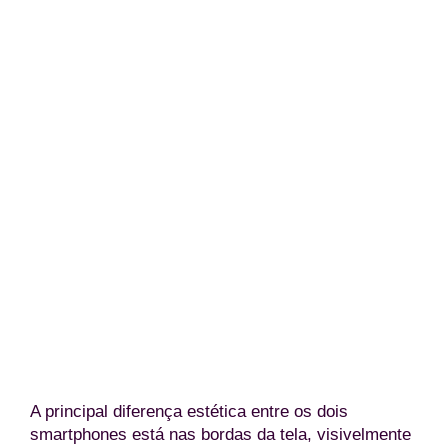
Galaxy A37 na cor grafite (Reprodução/YTEC
A principal diferença estética entre os dois
smartphones está nas bordas da tela, visivelmente