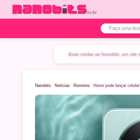
Pular
para
o
conteúdo
Boas vindas ao Nanobits, um site 
Nanobits
/
Notícias
/
Rumores
/
Honor pode lançar celul