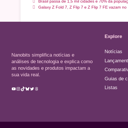
Brasil passa de 1,5 mil cidades e 70% da popula
Galaxy Z Fold 7, Z Flip 7 e Z Flip 7 FE vazam no
Explore
Notícias
Nanobits simplifica notícias e
Lançament
análises de tecnologia e explica como
as novidades e produtos impactam a
Comparati
sua vida real.
Guias de 
Listas
Youtube
Instagram
TikTok
Bluesky
Twitter
Threads