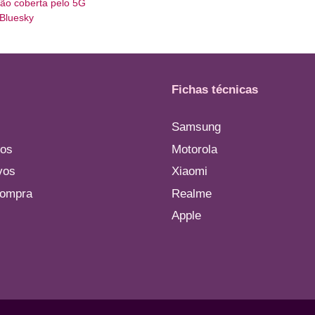
ção coberta pelo 5G
 Bluesky
Fichas técnicas
Samsung
os
Motorola
vos
Xiaomi
compra
Realme
Apple