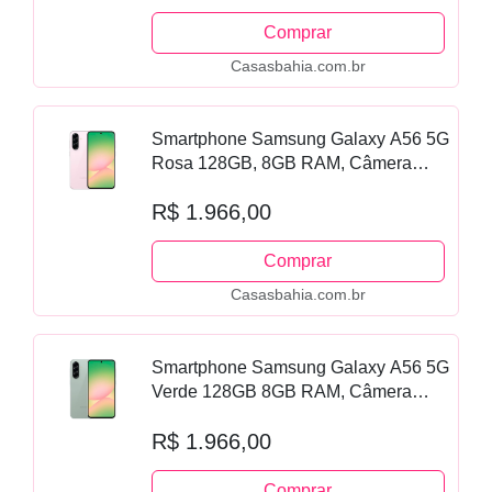
Recursos AI
Comprar
Casasbahia.com.br
Smartphone Samsung Galaxy A56 5G
Rosa 128GB, 8GB RAM, Câmera
Tripla até 50MP, Tela Super AMOLED
R$ 1.966,00
6.7", IP67, NFC, Vídeo HDR e
Recursos AI
Comprar
Casasbahia.com.br
Smartphone Samsung Galaxy A56 5G
Verde 128GB 8GB RAM, Câmera
Tripla até 50MP, Tela Super AMOLED
R$ 1.966,00
6.7", IP67, NFC, Vídeo HDR e
Recursos AI
Comprar