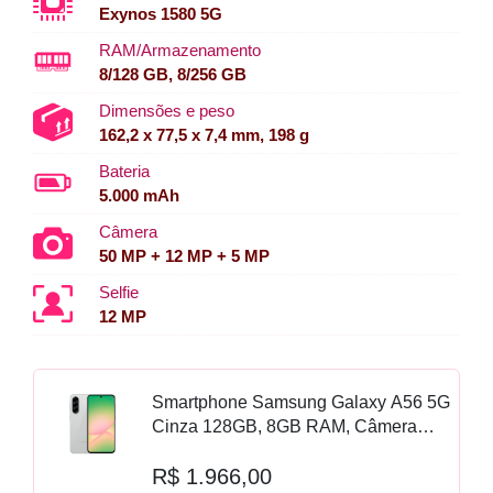
Exynos 1580 5G
RAM/Armazenamento
8/128 GB, 8/256 GB
Dimensões e peso
162,2 x 77,5 x 7,4 mm, 198 g
Bateria
5.000 mAh
Câmera
50 MP + 12 MP + 5 MP
Selfie
12 MP
Smartphone Samsung Galaxy A56 5G
Cinza 128GB, 8GB RAM, Câmera
Tripla até 50MP, Tela Super AMOLED
R$ 1.966,00
6.7", IP67, NFC, Vídeo HDR e