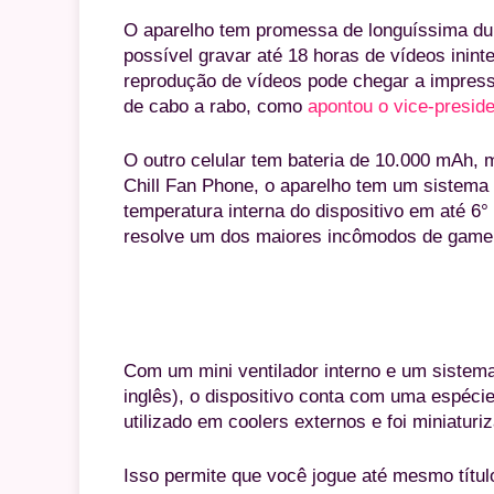
O aparelho tem promessa de longuíssima du
possível gravar até 18 horas de vídeos inin
reprodução de vídeos pode chegar a impressio
de cabo a rabo, como
apontou o vice-presid
O outro celular tem bateria de 10.000 mAh, 
Chill Fan Phone, o aparelho tem um sistema 
temperatura interna do dispositivo em até 6°
resolve um dos maiores incômodos de gamer
Celular de 15.000 mAh da Realme tem i
Com um mini ventilador interno e um sistema
inglês), o dispositivo conta com uma espéci
utilizado em coolers externos e foi miniatur
Isso permite que você jogue até mesmo títu