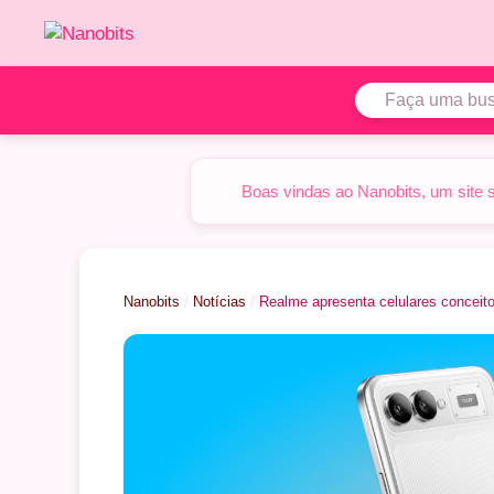
Pular
para
o
conteúdo
Boas vindas ao Nanobits, um site 
Nanobits
/
Notícias
/
Realme apresenta celulares conceit