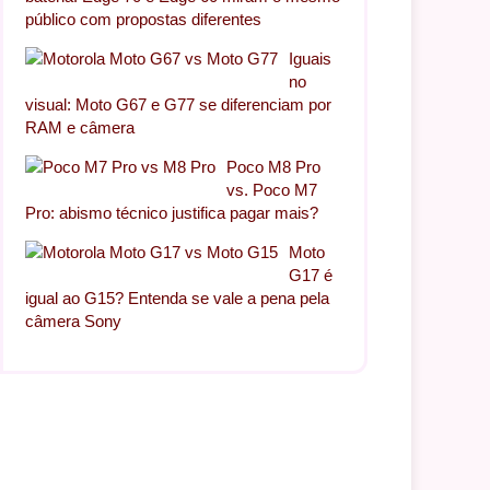
público com propostas diferentes
Iguais
no
visual: Moto G67 e G77 se diferenciam por
RAM e câmera
Poco M8 Pro
vs. Poco M7
Pro: abismo técnico justifica pagar mais?
Moto
G17 é
Realme Chill Fan Phone tem apar
)
igual ao G15? Entenda se vale a pena pela
câmera Sony