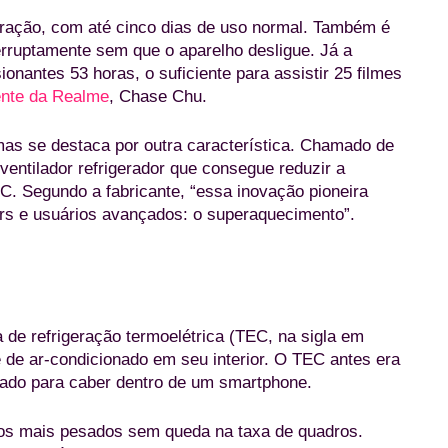
ração, com até cinco dias de uso normal. Também é
terruptamente sem que o aparelho desligue. Já a
nantes 53 horas, o suficiente para assistir 25 filmes
ente da Realme
, Chase Chu.
mas se destaca por outra característica. Chamado de
ventilador refrigerador que consegue reduzir a
 C. Segundo a fabricante, “essa inovação pioneira
s e usuários avançados: o superaquecimento”.
nscrição com a capacidade de bateria na traseira (Divulgação/Realme
 de refrigeração termoelétrica (TEC, na sigla em
e de ar-condicionado em seu interior. O TEC antes era
izado para caber dentro de um smartphone.
los mais pesados sem queda na taxa de quadros.