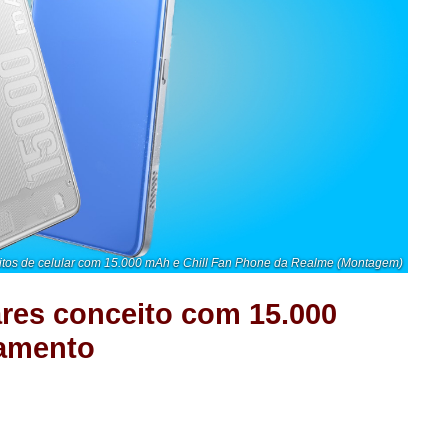
tos de celular com 15.000 mAh e Chill Fan Phone da Realme (Montagem)
ares conceito com 15.000
iamento