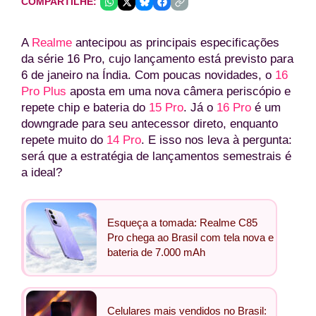
COMPARTILHE:
A
Realme
antecipou as principais especificações
da série 16 Pro, cujo lançamento está previsto para
6 de janeiro na Índia. Com poucas novidades, o
16
Pro Plus
aposta em uma nova câmera periscópio e
repete chip e bateria do
15 Pro
. Já o
16 Pro
é um
downgrade para seu antecessor direto, enquanto
repete muito do
14 Pro
. E isso nos leva à pergunta:
será que a estratégia de lançamentos semestrais é
a ideal?
Esqueça a tomada: Realme C85
Pro chega ao Brasil com tela nova e
bateria de 7.000 mAh
Celulares mais vendidos no Brasil: