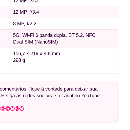
12 MP, f/2.2
12 MP, f/3.4
8 MP, f/2.2
5G, Wi-Fi 6 banda dupla, BT 5.2, NFC
Dual SIM (NanoSIM)
156,7 x 219 x 4,8 mm
298 g
omentários, fique à vontade para deixar sua
 E siga as redes sociais e o canal no YouTube:
WhatsApp
Telegram
Bluesky
Instagram
Twitter