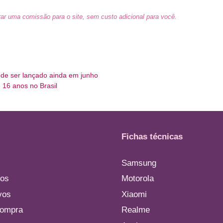
ar uma comissão para o site, sem custo adicional para você.
de ser lançado ainda em junho
 16 anos no Brasil
Fichas técnicas
Samsung
os
Motorola
vos
Xiaomi
compra
Realme