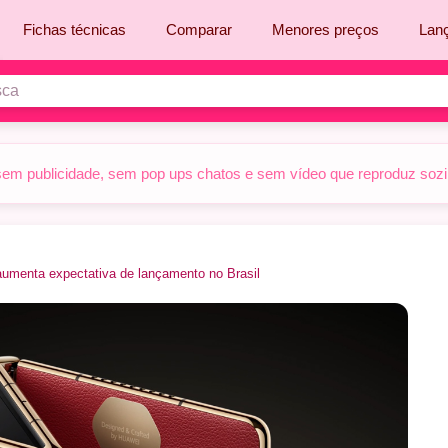
Fichas técnicas
Comparar
Menores preços
Lan
sem publicidade, sem pop ups chatos e sem vídeo que reproduz sozinh
umenta expectativa de lançamento no Brasil