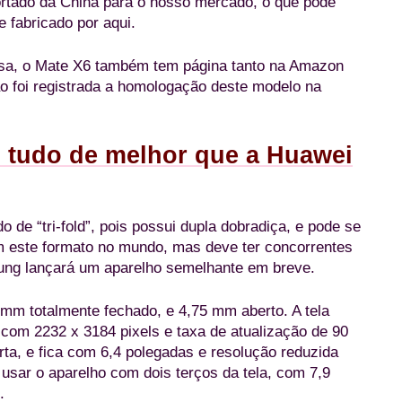
rtado da China para o nosso mercado, o que pode
e fabricado por aqui.
esa, o Mate X6 também tem página tanto na Amazon
ão foi registrada a homologação deste modelo na
om tudo de melhor que a Huawei
e “tri-fold”, pois possui dupla dobradiça, e pode se
com este formato no mundo, mas deve ter concorrentes
ung lançará um aparelho semelhante em breve.
mm totalmente fechado, e 4,75 mm aberto. A tela
com 2232 x 3184 pixels e taxa de atualização de 90
rta, e fica com 6,4 polegadas e resolução reduzida
usar o aparelho com dois terços da tela, com 7,9
.