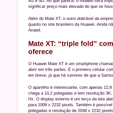
4G e 5G. Ao que parece, o modelo será impo
significar preço mais elevado do que se foss
Além do Mate XT, o outro dobrável da empr
quanto no site brasileiro da Huawei. Ainda n
Anatel.
Mate XT: “triple fold” c
oferece
O Huawei Mate XT é um smartphone chamado d
abrir em três partes. É o primeiro celular 
em breve, já que há rumores de que a Sams
O aparelho é interessante, com apenas 12,8 
chega a 10,2 polegadas e tem resolução 3K, 
Hz. O display externo é um terço da tela abe
para 1008 x 2232 pixels. Também é possível 
polegadas e resolução de 2048 x 2232 pixels