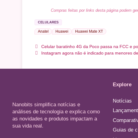
Compras feitas por links desta página podem ger
CELULARES
Anatel
Huawei
Huawei Mate XT
Celular baratinho 4G da Poco passa na FCC e po
Instagram agora não é indicado para menores de
Explore
Notícias
Nanobits simplifica notícias e
Lançament
análises de tecnologia e explica como
as novidades e produtos impactam a
Comparati
sua vida real.
Guias de 