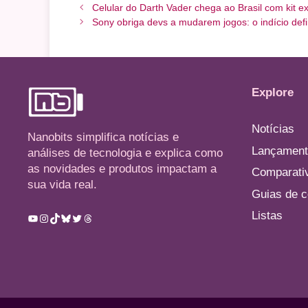
Celular do Darth Vader chega ao Brasil com kit e
Sony obriga devs a mudarem jogos: o indício defin
Explore
Notícias
Nanobits simplifica notícias e
Lançament
análises de tecnologia e explica como
as novidades e produtos impactam a
Comparati
sua vida real.
Guias de 
Listas
Youtube
Instagram
TikTok
Bluesky
Twitter
Threads