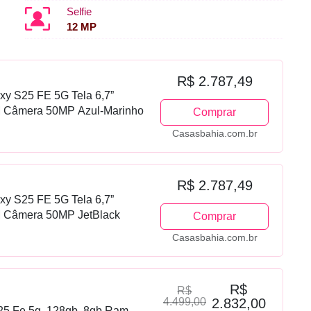
Selfie
12 MP
R$ 2.787,49
y S25 FE 5G Tela 6,7”
Câmera 50MP Azul-Marinho
Comprar
Casasbahia.com.br
R$ 2.787,49
y S25 FE 5G Tela 6,7”
Câmera 50MP JetBlack
Comprar
Casasbahia.com.br
R$
R$
4.499,00
2.832,00
25 Fe 5g, 128gb, 8gb Ram,