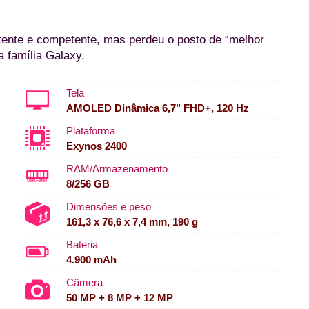
ente e competente, mas perdeu o posto de “melhor
a família Galaxy.
Tela
AMOLED Dinâmica 6,7" FHD+, 120 Hz
Plataforma
Exynos 2400
RAM/Armazenamento
8/256 GB
Dimensões e peso
161,3 x 76,6 x 7,4 mm, 190 g
Bateria
4.900 mAh
Câmera
50 MP + 8 MP + 12 MP