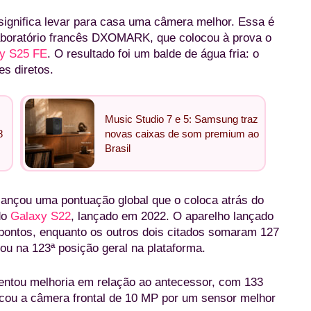
ignifica levar para casa uma câmera melhor. Essa é
boratório francês DXOMARK, que colocou à prova o
y S25 FE
. O resultado foi um balde de água fria: o
s diretos.
Music Studio 7 e 5: Samsung traz
8
novas caixas de som premium ao
Brasil
lcançou uma pontuação global que o coloca atrás do
do
Galaxy S22
, lançado em 2022. O aparelho lançado
pontos, enquanto os outros dois citados somaram 127
ou na 123ª posição geral na plataforma.
ntou melhoria em relação ao antecessor, com 133
cou a câmera frontal de 10 MP por um sensor melhor