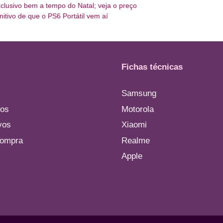
xclusivo bem a tempo do Natal; veja o preço
itivo de que o PS6 Portátil vem aí
Fichas técnicas
Samsung
os
Motorola
vos
Xiaomi
compra
Realme
Apple