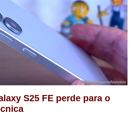
Felipe Junqueira/Nanobits
laxy S25 FE perde para o
écnica