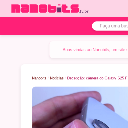
Pular
para
o
conteúdo
Boas vindas ao Nanobits, um site 
Nanobits
/
Notícias
/
Decepção: câmera do Galaxy S25 FE 