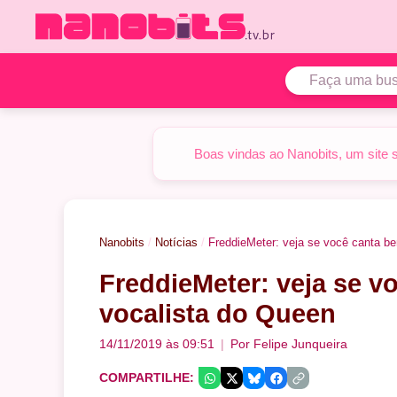
Pular
para
o
conteúdo
Boas vindas ao Nanobits, um site 
Nanobits
/
Notícias
/
FreddieMeter: veja se você canta b
FreddieMeter: veja se 
vocalista do Queen
14/11/2019 às 09:51
Por
Felipe Junqueira
COMPARTILHE: