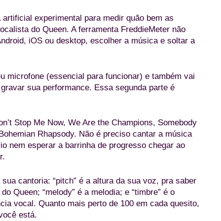
 artificial experimental para medir quão bem as
vocalista do Queen. A ferramenta FreddieMeter não
droid, iOS ou desktop, escolher a música e soltar a
eu microfone (essencial para funcionar) e também vai
a gravar sua performance. Essa segunda parte é
 Don’t Stop Me Now, We Are the Champions, Somebody
as Bohemian Rhapsody. Não é preciso cantar a música
rio nem esperar a barrinha de progresso chegar ao
r.
a sua cantoria: “pitch” é a altura da sua voz, pra saber
 do Queen; “melody” é a melodia; e “timbre” é o
cia vocal. Quanto mais perto de 100 em cada quesito,
você está.