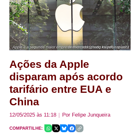
Apple é a segunda maior empresa de tecnologia do mundo em valor de mercado (zhang kaiyv/Unsplash)
Ações da Apple
disparam após acordo
tarifário entre EUA e
China
12/05/2025 às 11:18
Por
Felipe Junqueira
COMPARTILHE: