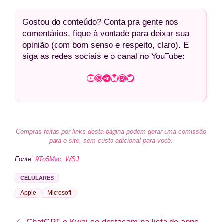
Gostou do conteúdo? Conta pra gente nos
comentários, fique à vontade para deixar sua
opinião (com bom senso e respeito, claro). E
siga as redes sociais e o canal no YouTube:
Youtube
WhatsApp
Telegram
Bluesky
Instagram
Twitter
Compras feitas por links desta página podem gerar uma comissão
para o site, sem custo adicional para você.
Fonte:
9To5Mac
,
WSJ
CELULARES
Apple
Microsoft
ChatGPT e Kwai se destacam na lista de apps