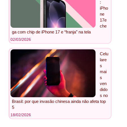
:
iPho
ne
17e
che
ga com chip de iPhone 17 e “franja” na tela
02/03/2026
Celu
lare
s
mai
s
ven
dido
s no
Brasil: por que invasão chinesa ainda não afeta top
5
18/02/2026