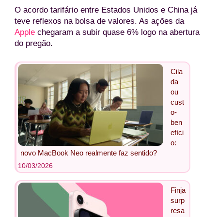
O acordo tarifário entre Estados Unidos e China já
teve reflexos na bolsa de valores. As ações da
Apple
chegaram a subir quase 6% logo na abertura
do pregão.
Cila
da
ou
cust
o-
ben
efíci
o:
novo MacBook Neo realmente faz sentido?
10/03/2026
Finja
surp
resa