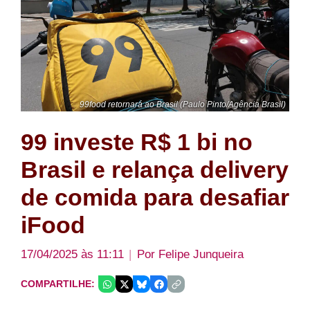
99food retornará ao Brasil (Paulo Pinto/Agência Brasil)
99 investe R$ 1 bi no
Brasil e relança delivery
de comida para desafiar
iFood
17/04/2025 às 11:11
Por
Felipe Junqueira
COMPARTILHE: