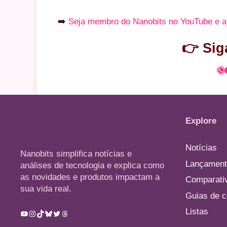
➡️
Seja membro do Nanobits no YouTube e a
👉 Sig
Wh
Explore
Notícias
Nanobits simplifica notícias e
Lançament
análises de tecnologia e explica como
as novidades e produtos impactam a
Comparati
sua vida real.
Guias de 
Listas
Youtube
Instagram
TikTok
Bluesky
Twitter
Threads