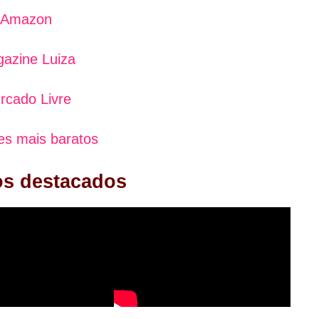
Amazon
azine Luiza
rcado Livre
es mais baratos
os destacados