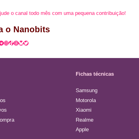
jude o canal todo mês com uma pequena contribuição!
a o Nanobits
atsApp
Telegram
Instagram
TikTok
Threads
Bluesky
Twitter
Fichas técnicas
Samsung
os
Motorola
vos
Xiaomi
compra
Realme
Apple