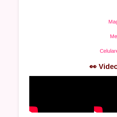
Mag
Me
Celular
👀 Vide