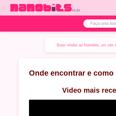
Pular
para
o
conteúdo
Boas vindas ao Nanobits, um site 
Onde encontrar e como 
Video mais rece