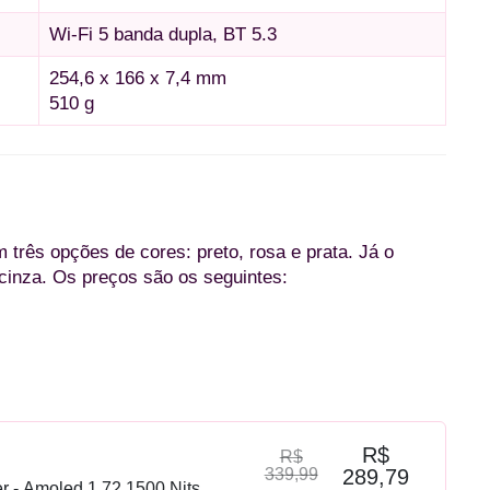
Wi-Fi 5 banda dupla, BT 5.3
254,6 x 166 x 7,4 mm
510 g
 três opções de cores: preto, rosa e prata. Já o
cinza. Os preços são os seguintes:
R$
R$
339,99
289,79
r - Amoled 1.72 1500 Nits,