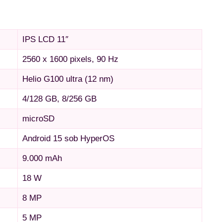
IPS LCD 11″
2560 x 1600 pixels, 90 Hz
Helio G100 ultra (12 nm)
4/128 GB, 8/256 GB
microSD
Android 15 sob HyperOS
9.000 mAh
18 W
8 MP
5 MP