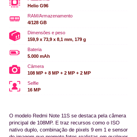
Helio G96
RAM/Armazenamento
4/128 GB
Dimensões e peso
159,9 x 73,9 x 8,1 mm, 179 g
Bateria
5.000 mAh
Câmera
108 MP + 8 MP + 2 MP + 2 MP
Selfie
16 MP
O modelo Redmi Note 11S se destaca pela câmera
principal de 108MP. E traz recursos como o ISO
nativo duplo, combinação de pixels 9 em 1 e sensor
de imagem que promete fotos realistas em qualquer