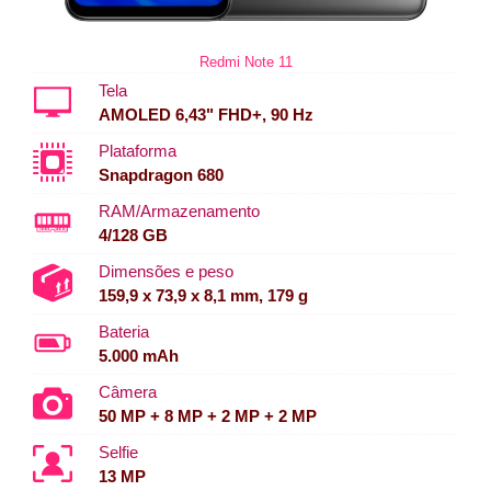
Redmi Note 11
Tela
AMOLED 6,43" FHD+, 90 Hz
Plataforma
Snapdragon 680
RAM/Armazenamento
4/128 GB
Dimensões e peso
159,9 x 73,9 x 8,1 mm, 179 g
Bateria
5.000 mAh
Câmera
50 MP + 8 MP + 2 MP + 2 MP
Selfie
13 MP