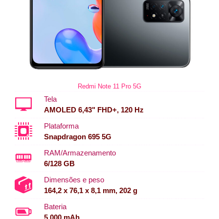
Redmi Note 11 Pro 5G
Tela
AMOLED 6,43" FHD+, 120 Hz
Plataforma
Snapdragon 695 5G
RAM/Armazenamento
6/128 GB
Dimensões e peso
164,2 x 76,1 x 8,1 mm, 202 g
Bateria
5.000 mAh