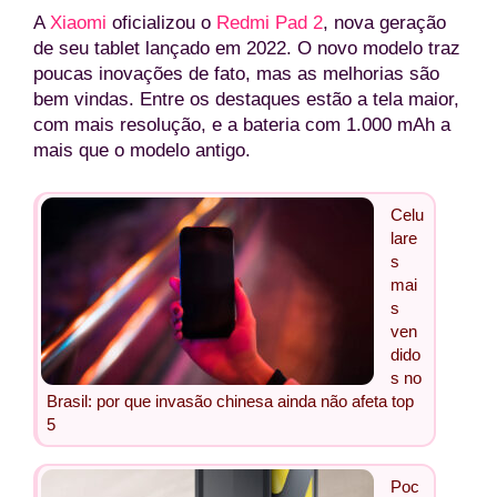
A
Xiaomi
oficializou o
Redmi Pad 2
, nova geração
de seu tablet lançado em 2022. O novo modelo traz
poucas inovações de fato, mas as melhorias são
bem vindas. Entre os destaques estão a tela maior,
com mais resolução, e a bateria com 1.000 mAh a
mais que o modelo antigo.
Celu
lare
s
mai
s
ven
dido
s no
Brasil: por que invasão chinesa ainda não afeta top
5
Poc