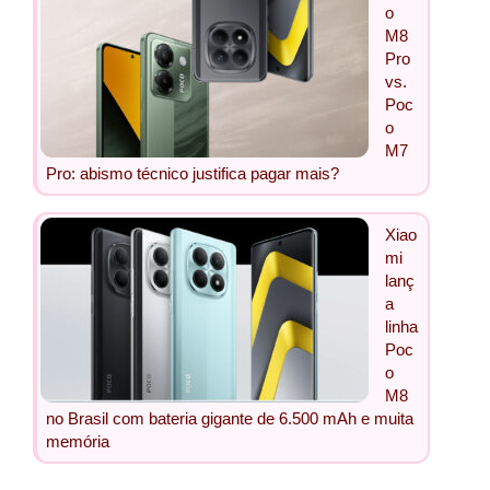
o
M8
Pro
vs.
Poc
o
M7
Pro: abismo técnico justifica pagar mais?
Xiao
mi
lanç
a
linha
Poc
o
M8
no Brasil com bateria gigante de 6.500 mAh e muita
memória