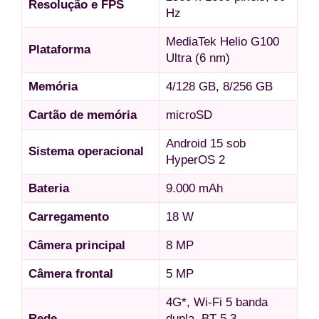
Resolução e FPS
Hz
MediaTek Helio G100
Plataforma
Ultra (6 nm)
Memória
4/128 GB, 8/256 GB
Cartão de memória
microSD
Android 15 sob
Sistema operacional
HyperOS 2
Bateria
9.000 mAh
Carregamento
18 W
Câmera principal
8 MP
Câmera frontal
5 MP
4G*, Wi-Fi 5 banda
Rede
dupla, BT 5.3