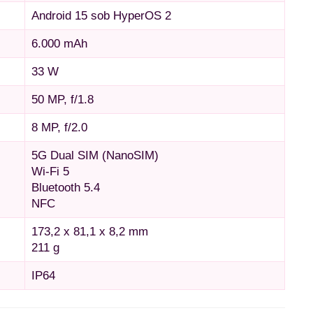
Android 15 sob HyperOS 2
6.000 mAh
33 W
50 MP, f/1.8
8 MP, f/2.0
5G Dual SIM (NanoSIM)
Wi-Fi 5
Bluetooth 5.4
NFC
173,2 x 81,1 x 8,2 mm
211 g
IP64