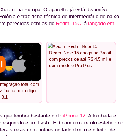
 Xiaomi na Europa. O aparelho já está disponível
olônia e traz ficha técnica de intermediário de baixo
bem parecidas com as do
Redmi 15C
já
lançado em
Redmi Note 15 chega ao Brasil
com preços de até R$ 4,5 mil e
sem modelo Pro Plus
integração total com
z faxina no código
 3.1
s que lembra bastante o do
iPhone 12
. A lombada é
 esquerdo e um flash LED com um círculo estético no
erais retas com botões no lado direito e o leitor de