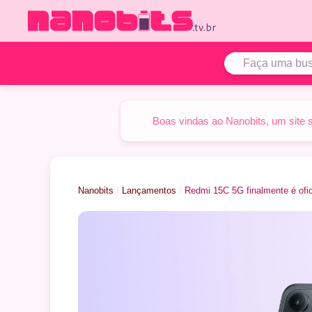
Pular
para
o
conteúdo
Boas vindas ao Nanobits, um site 
Nanobits
/
Lançamentos
/
Redmi 15C 5G finalmente é ofic