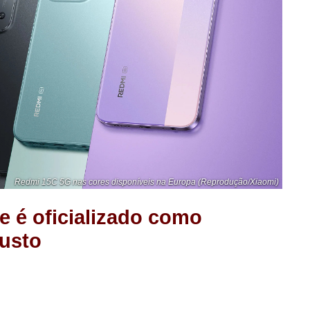
Redmi 15C 5G nas cores disponíveis na Europa (Reprodução/Xiaomi)
 é oficializado como
custo