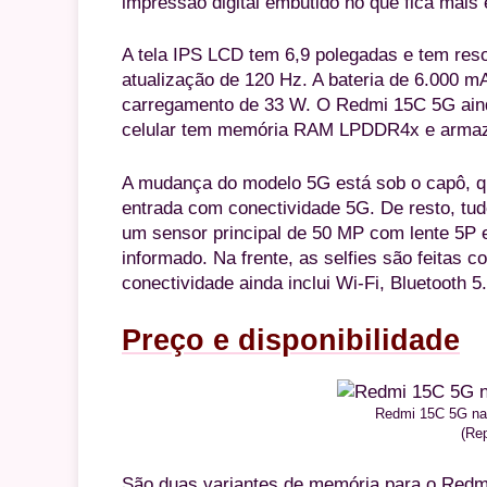
impressão digital embutido no que fica mais
A tela IPS LCD tem 6,9 polegadas e tem res
atualização de 120 Hz. A bateria de 6.000 
carregamento de 33 W. O Redmi 15C 5G aind
celular tem memória RAM LPDDR4x e arma
A mudança do modelo 5G está sob o capô, qu
entrada com conectividade 5G. De resto, tud
um sensor principal de 50 MP com lente 5P e
informado. Na frente, as selfies são feitas
conectividade ainda inclui Wi-Fi, Bluetooth 5
Preço e disponibilidade
Redmi 15C 5G nas
(Re
São duas variantes de memória para o Redm