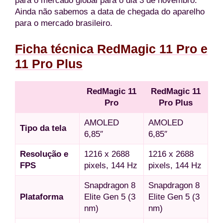
para o mercado global para o dia 3 de novembro.
Ainda não sabemos a data de chegada do aparelho
para o mercado brasileiro.
Ficha técnica RedMagic 11 Pro e
11 Pro Plus
RedMagic 11
RedMagic 11
Pro
Pro Plus
AMOLED
AMOLED
Tipo da tela
6,85″
6,85″
Resolução e
1216 x 2688
1216 x 2688
FPS
pixels, 144 Hz
pixels, 144 Hz
Snapdragon 8
Snapdragon 8
Plataforma
Elite Gen 5 (3
Elite Gen 5 (3
nm)
nm)