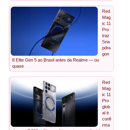
Red
Mag
ic 11
Pro
traz
Sna
pdra
gon
8 Elite Gen 5 ao Brasil antes da Realme — ou
quase
Red
Mag
ic 11
Pro
glob
al é
confi
rma