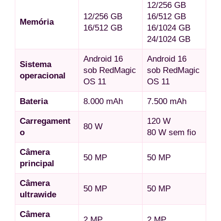
12/256 GB
12/256 GB
16/512 GB
Memória
16/512 GB
16/1024 GB
24/1024 GB
Android 16
Android 16
Sistema
sob RedMagic
sob RedMagic
operacional
OS 11
OS 11
Bateria
8.000 mAh
7.500 mAh
Carregament
120 W
80 W
o
80 W sem fio
Câmera
50 MP
50 MP
principal
Câmera
50 MP
50 MP
ultrawide
Câmera
2 MP
2 MP