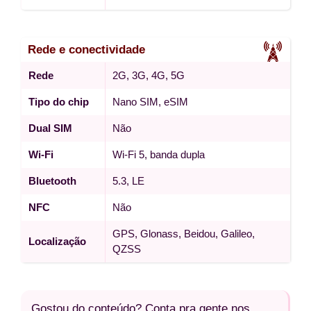
Rede e conectividade
Rede
2G, 3G, 4G, 5G
Tipo do chip
Nano SIM, eSIM
Dual SIM
Não
Wi-Fi
Wi-Fi 5, banda dupla
Bluetooth
5.3, LE
NFC
Não
GPS, Glonass, Beidou, Galileo,
Localização
QZSS
Gostou do conteúdo? Conta pra gente nos