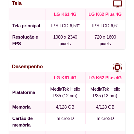
Tela
LG K61 4G
LG K62 Plus 4G
Tela principal
IPS LCD 6,53"
IPS LCD 6,6"
Resolução e
1080 x 2340
720 x 1600
FPS
pixels
pixels
Desempenho
LG K61 4G
LG K62 Plus 4G
MediaTek Helio
MediaTek Helio
Plataforma
P35 (12 nm)
P35 (12 nm)
Memória
4/128 GB
4/128 GB
Cartão de
microSD
microSD
memória