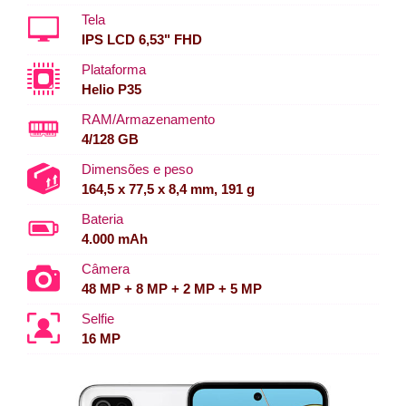
Tela
IPS LCD 6,53" FHD
Plataforma
Helio P35
RAM/Armazenamento
4/128 GB
Dimensões e peso
164,5 x 77,5 x 8,4 mm, 191 g
Bateria
4.000 mAh
Câmera
48 MP + 8 MP + 2 MP + 5 MP
Selfie
16 MP