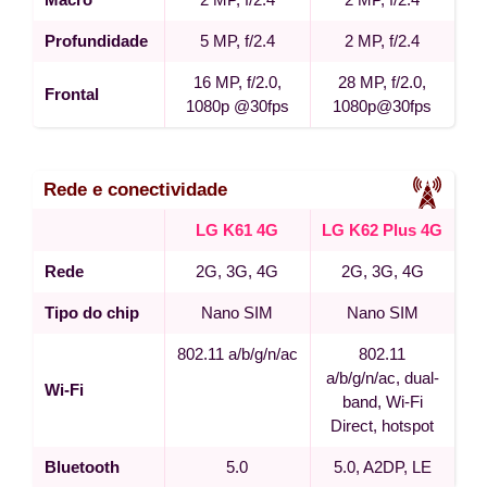
Profundidade
5 MP, f/2.4
2 MP, f/2.4
16 MP, f/2.0,
28 MP, f/2.0,
Frontal
1080p @30fps
1080p@30fps
Rede e conectividade
LG K61 4G
LG K62 Plus 4G
Rede
2G, 3G, 4G
2G, 3G, 4G
Tipo do chip
Nano SIM
Nano SIM
802.11 a/b/g/n/ac
802.11
a/b/g/n/ac, dual-
Wi-Fi
band, Wi-Fi
Direct, hotspot
Bluetooth
5.0
5.0, A2DP, LE