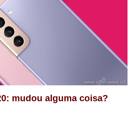
galaxy s20 vs galaxy s21
20: mudou alguma coisa?