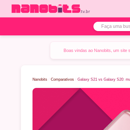
Pular
para
o
conteúdo
Boas vindas ao Nanobits, um site 
Nanobits
/
Comparativos
/
Galaxy S21 vs Galaxy S20: mu