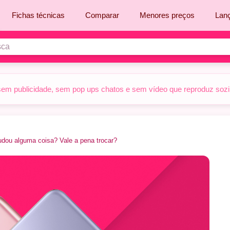
Fichas técnicas
Comparar
Menores preços
Lan
sem publicidade, sem pop ups chatos e sem vídeo que reproduz sozinh
dou alguma coisa? Vale a pena trocar?