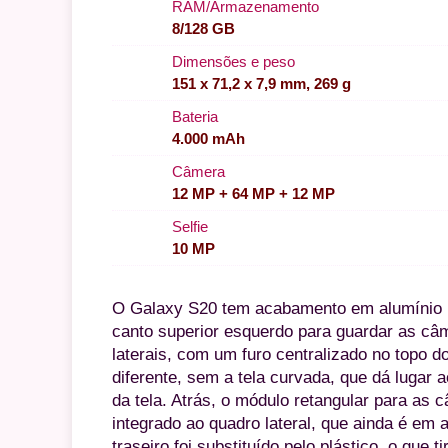
RAM/Armazenamento
8/128 GB
Dimensões e peso
151 x 71,2 x 7,9 mm, 269 g
Bateria
4.000 mAh
Câmera
12 MP + 64 MP + 12 MP
Selfie
10 MP
O Galaxy S20 tem acabamento em alumínio na
canto superior esquerdo para guardar as câm
laterais, com um furo centralizado no topo 
diferente, sem a tela curvada, que dá lugar 
da tela. Atrás, o módulo retangular para as
integrado ao quadro lateral, que ainda é em 
traseiro foi substituído pelo plástico, o que