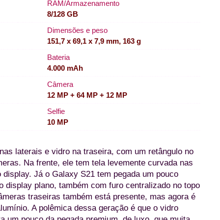
RAM/Armazenamento
8/128 GB
Dimensões e peso
151,7 x 69,1 x 7,9 mm, 163 g
Bateria
4.000 mAh
Câmera
12 MP + 64 MP + 12 MP
Selfie
10 MP
s laterais e vidro na traseira, com um retângulo no
eras. Na frente, ele tem tela levemente curvada nas
do display. Já o Galaxy S21 tem pegada um pouco
ao display plano, também com furo centralizado no topo
 câmeras traseiras também está presente, mas agora é
alumínio. A polêmica dessa geração é que o vidro
 tira um pouco da pegada premium, de luxo, que muita